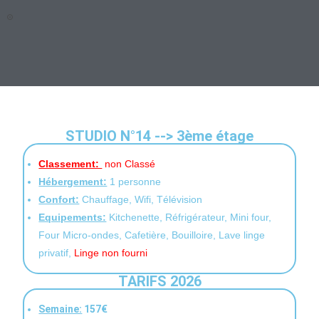
STUDIO N°14 --> 3ème étage
Classement:
non Classé
Hébergement:
1 personne
Confort:
Chauffage, Wifi, Télévision
Equipements:
Kitchenette, Réfrigérateur, Mini four,
Four Micro-ondes, Cafetière, Bouilloire, Lave linge
privatif,
Linge non fourni
TARIFS 2026
Semaine:
157€