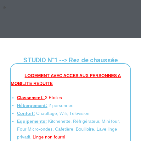
STUDIO N°1 --> Rez de chaussée
LOGEMENT AVEC ACCES AUX PERSONNES A
MOBILITE REDUITE
Classement:
3 Etoiles
Hébergement:
2 personnes
Confort:
Chauffage, Wifi, Télévision
Equipements:
Kitchenette, Réfrigérateur, Mini four,
Four Micro-ondes, Cafetière, Bouilloire, Lave linge
privatif,
Linge non fourni