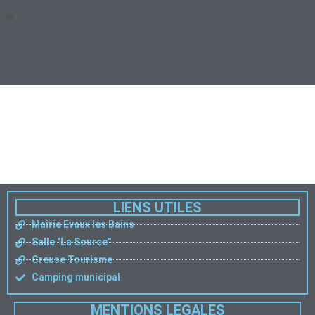
LIENS UTILES
Mairie Evaux les Bains
Salle "La Source"
Creuse Tourisme
Camping municipal
MENTIONS LEGALES