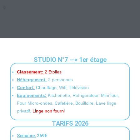
STUDIO N°7 --> 1er étage
Classement:
2 Etoiles
Hébergement:
2 personnes
Confort:
Chauffage, Wifi, Télévision
Equipements:
Kitchenette, Réfrigérateur, Mini four,
Four Micro-ondes, Cafetière, Bouilloire, Lave linge
privatif,
Linge non fourni
TARIFS 2026
Semaine:
269€