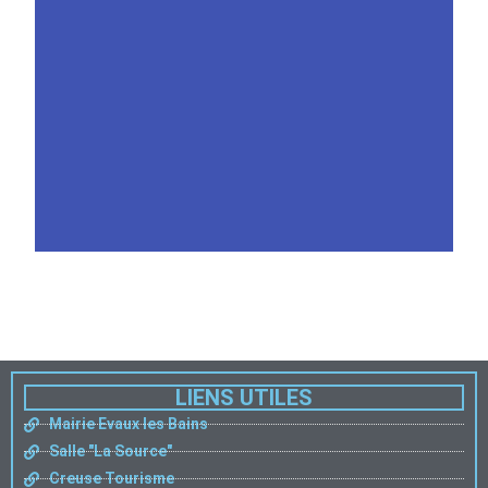
LIENS UTILES
Mairie Evaux les Bains
Salle "La Source"
Creuse Tourisme