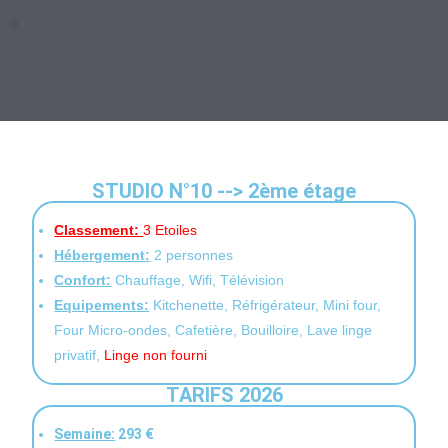
STUDIO N°10 --> 2ème étage
Classement:
3 Etoiles
Hébergement:
2 personnes
Confort:
Chauffage, Wifi, Télévision
Equipements:
Kitchenette, Réfrigérateur, Mini four,
Four Micro-ondes, Cafetière, Bouilloire, Lave linge
privatif,
Linge non fourni
TARIFS 2026
Semaine:
293 €