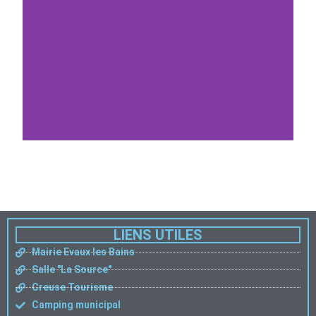
LIENS UTILES
Mairie Evaux les Bains
Salle "La Source"
Creuse Tourisme
Camping municipal