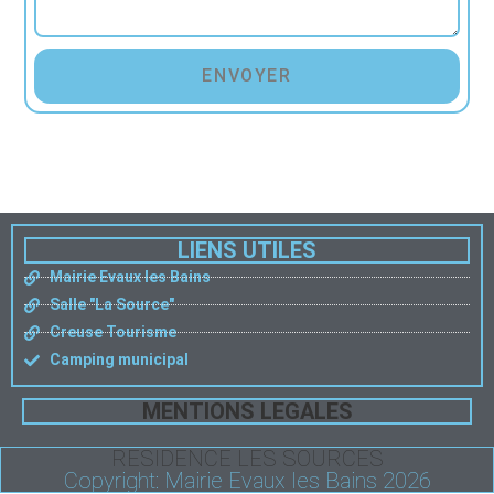
ENVOYER
LIENS UTILES
Mairie Evaux les Bains
Salle "La Source"
Creuse Tourisme
Camping municipal
MENTIONS LEGALES
RESIDENCE LES SOURCES
Copyright: Mairie Evaux les Bains 2026